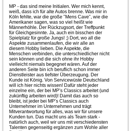
MP - das sind meine Initialen. Wer mich kennt,
weiß, dass ich für alte Autos brenne. Was mir in
Köln fehlte, war die große "Mens Cave", wie die
Amerikaner sagen, was so viel heißt wie
Männerhöhle. Der Rückzugsort, der Treffpunkt
für Gleichgesinnte. Ja, auch ein bisschen der
Spielplatz für große Jungs! ;) Dort, wo all die
Aspekte zusammenlaufen, die wir alle an
diesem Hobby lieben. Die Aspekte, die
Menschen verbinden, die unterschiedlicher nicht
sein können und die sich ohne ihr Hobby
vielleicht niemals begegnet wären. Auf der
anderen Seite bin ich beruflich schon immer
Dienstleister aus tiefster Überzeugung. Der
Kunde ist König. Von Servicewüste Deutschland
will ich hier nichts wissen! Dafür steht jeder
einzelne ein, der bei MP's Classics arbeitet (und
zukünftig arbeiten wird)! Damit das auch so
bleibt, ist jeder bei MP's Classics auch
Unternehmer im Unternehmen und trägt
Mitverantwortung für alles, was wir für unsere
Kunden tun. Das macht uns als Team stark -
natürlich auch, weil wir uns mit verschiedensten
Talenten gegenseitig ergänzen zum Wohle aller