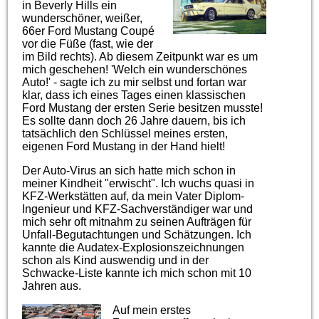
in Beverly Hills ein
wunderschöner, weißer,
66er Ford Mustang Coupé
vor die Füße (fast, wie der
im Bild rechts). Ab diesem Zeitpunkt war es um
mich geschehen! 'Welch ein wunderschönes
Auto!' - sagte ich zu mir selbst und fortan war
klar, dass ich eines Tages einen klassischen
Ford Mustang der ersten Serie besitzen musste!
Es sollte dann doch 26 Jahre dauern, bis ich
tatsächlich den Schlüssel meines ersten,
eigenen Ford Mustang in der Hand hielt!
Der Auto-Virus an sich hatte mich schon in
meiner Kindheit "erwischt". Ich wuchs quasi in
KFZ-Werkstätten auf, da mein Vater Diplom-
Ingenieur und KFZ-Sachverständiger war und
mich sehr oft mitnahm zu seinen Aufträgen für
Unfall-Begutachtungen und Schätzungen. Ich
kannte die Audatex-Explosionszeichnungen
schon als Kind auswendig und in der
Schwacke-Liste kannte ich mich schon mit 10
Jahren aus.
Auf mein erstes